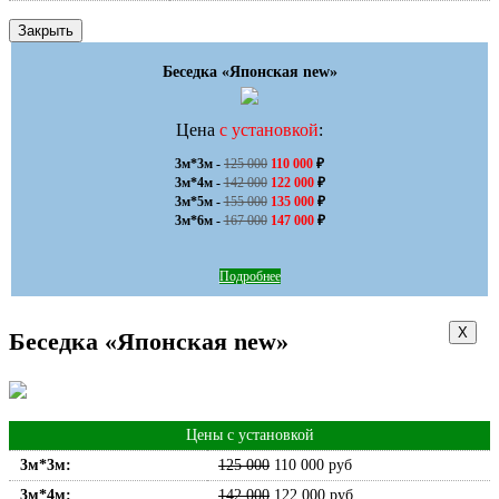
Закрыть
Беседка «Японская new»
Цена
с установкой
:
3м*3м - 
125 000
110 000
 ₽

3м*4м - 
142 000
122 000
 ₽

3м*5м - 
155 000
135 000
 ₽

3м*6м - 
167 000
147 000
 ₽
Подробнее
Х
Беседка «Японская new»
Цены с установкой
3м*3м:
125 000
110 000
руб
3м*4м:
142 000
122 000
руб