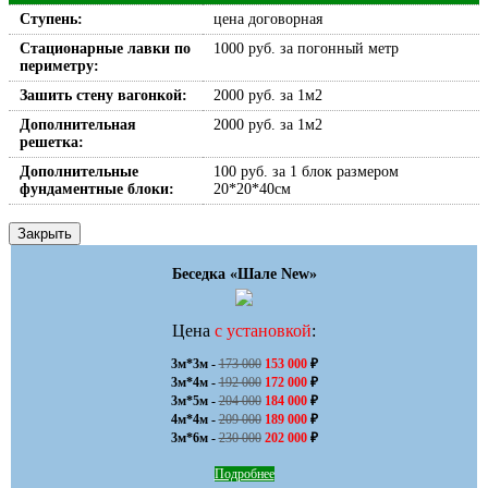
Ступень:
цена договорная
Стационарные лавки по
1000 руб. за погонный метр
периметру:
Зашить стену вагонкой:
2000 руб. за 1м2
Дополнительная
2000 руб. за 1м2
решетка:
Дополнительные
100 руб. за 1 блок размером
фундаментные блоки:
20*20*40см
Закрыть
Беседка «Шале New»
Цена
с установкой
:
3м*3м - 
173 000
153 000
 ₽

3м*4м - 
192 000
172 000
 ₽

3м*5м - 
204 000
184 000
 ₽

4м*4м - 
209 000
189 000
 ₽

3м*6м - 
230 000
202 000
 ₽
Подробнее