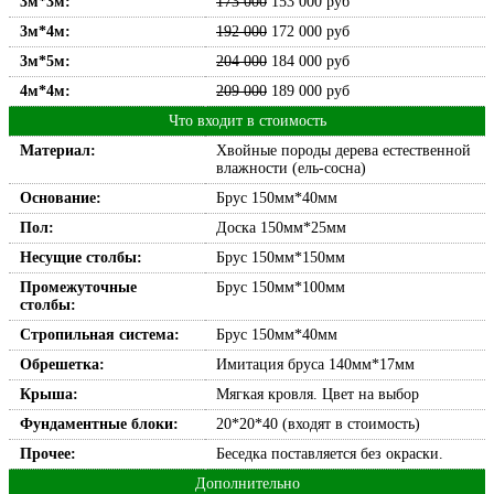
3м*3м:
173 000
153 000
руб
3м*4м:
192 000
172 000
руб
3м*5м:
204 000
184 000
руб
4м*4м:
209 000
189 000
руб
Что входит в стоимость
Материал:
Хвойные породы дерева естественной
влажности (ель-сосна)
Основание:
Брус 150мм*40мм
Пол:
Доска 150мм*25мм
Несущие столбы:
Брус 150мм*150мм
Промежуточные
Брус 150мм*100мм
столбы:
Стропильная система:
Брус 150мм*40мм
Обрешетка:
Имитация бруса 140мм*17мм
Крыша:
Мягкая кровля. Цвет на выбор
Фундаментные блоки:
20*20*40 (входят в стоимость)
Прочее:
Беседка поставляется без окраски.
Дополнительно