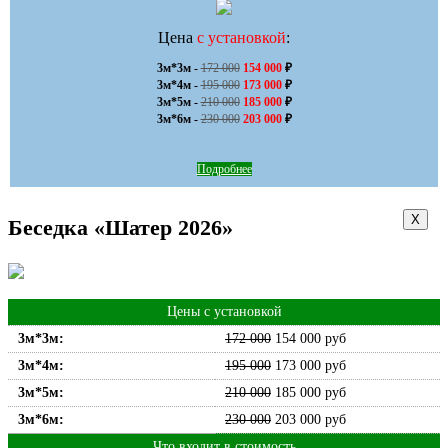
Цена
с установкой
:
3м*3м - 
172 000
154 000
 ₽

3м*4м - 
195 000
173 000
 ₽

3м*5м - 
210 000
185 000
 ₽

3м*6м - 
230 000
203 000
 ₽
Подробнее
Х
Беседка «Шатер 2026»
Цены с установкой
3м*3м:
172 000
154 000
руб
3м*4м:
195 000
173 000
руб
3м*5м:
210 000
185 000
руб
3м*6м:
230 000
203 000
руб
Что входит в стоимость