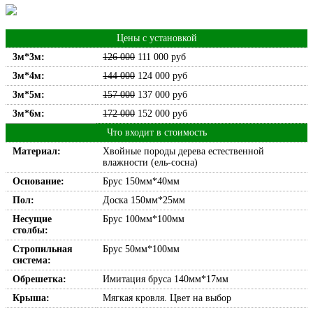
Цены с установкой
3м*3м:
126 000
111 000
руб
3м*4м:
144 000
124 000
руб
3м*5м:
157 000
137 000
руб
3м*6м:
172 000
152 000
руб
Что входит в стоимость
Материал:
Хвойные породы дерева естественной
влажности (ель-сосна)
Основание:
Брус 150мм*40мм
Пол:
Доска 150мм*25мм
Несущие
Брус 100мм*100мм
столбы:
Стропильная
Брус 50мм*100мм
система:
Обрешетка:
Имитация бруса 140мм*17мм
Крыша:
Мягкая кровля. Цвет на выбор