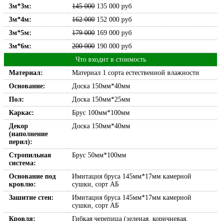
3м*3м:
145 000
135 000
руб
3м*4м:
162 000
152 000
руб
3м*5м:
179 000
169 000
руб
3м*6м:
200 000
190 000
руб
Что входит в стоимость
Материал:
Материал 1 сорта естественной влажности
Основание:
Доска 150мм*40мм
Пол:
Доска 150мм*25мм
Каркас:
Брус 100мм*100мм
Декор
Доска 150мм*40мм
(наполнение
перил):
Стропильная
Брус 50мм*100мм
система:
Основание под
Имитация бруса 145мм*17мм камерной
кровлю:
сушки, сорт АБ
Зашитие стен:
Имитация бруса 145мм*17мм камерной
сушки, сорт АБ
Кровля:
Гибкая черепица (зеленая, коричневая,