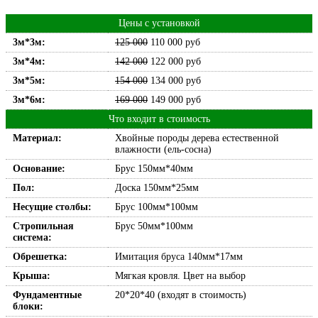
Цены с установкой
3м*3м:
125 000
110 000
руб
3м*4м:
142 000
122 000
руб
3м*5м:
154 000
134 000
руб
3м*6м:
169 000
149 000
руб
Что входит в стоимость
Материал:
Хвойные породы дерева естественной
влажности (ель-сосна)
Основание:
Брус 150мм*40мм
Пол:
Доска 150мм*25мм
Несущие столбы:
Брус 100мм*100мм
Стропильная
Брус 50мм*100мм
система:
Обрешетка:
Имитация бруса 140мм*17мм
Крыша:
Мягкая кровля. Цвет на выбор
Фундаментные
20*20*40 (входят в стоимость)
блоки: