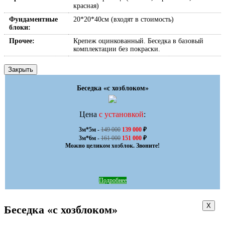
красная)
Фундаментные
20*20*40см (входят в стоимость)
блоки:
Прочее:
Крепеж оцинкованный. Беседка в базовый
комплектации без покраски.
Закрыть
Беседка «с хозблоком»
Цена
с установкой
:
3м*5м - 
149 000
139 000
 ₽

3м*6м - 
161 000
151 000
 ₽

Можно целиком хозблок. Звоните!
Подробнее
Х
Беседка «с хозблоком»