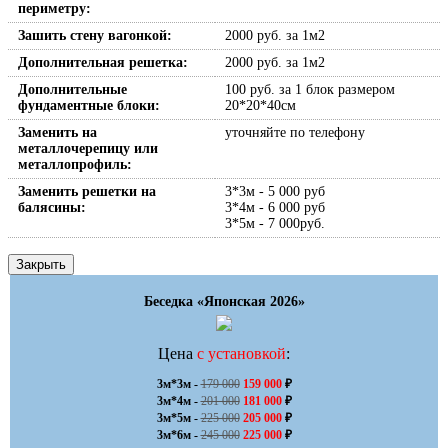
периметру:
Зашить стену вагонкой:
2000 руб. за 1м2
Дополнительная решетка:
2000 руб. за 1м2
Дополнительные
100 руб. за 1 блок размером
фундаментные блоки:
20*20*40см
Заменить на
уточняйте по телефону
металлочерепицу или
металлопрофиль:
Заменить решетки на
3*3м - 5 000 руб
балясины:
3*4м - 6 000 руб
3*5м - 7 000руб.
Закрыть
Беседка «Японская 2026»
Цена
с установкой
:
3м*3м - 
179 000
159 000
 ₽

3м*4м - 
201 000
181 000
 ₽

3м*5м - 
225 000
205 000
 ₽

3м*6м - 
245 000
225 000
 ₽