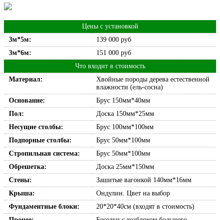
Цены с установкой
3м*5м:
139 000 руб
3м*6м:
151 000 руб
Что входит в стоимость
Материал:
Хвойные породы дерева естественной
влажности (ель-сосна)
Основание:
Брус 150мм*40мм
Пол:
Доска 150мм*25мм
Несущие столбы:
Брус 100мм*100мм
Подпорные столбы:
Брус 50мм*100мм
Стропильная система:
Брус 50мм*100мм
Обрешетка:
Доска 25мм*150мм
Стены:
Зашитые вагонкой 140мм*16мм
Крыша:
Ондулин. Цвет на выбор
Фундаментные блоки:
20*20*40см (входят в стоимость)
Прочее:
Беседки с хозблоком большего