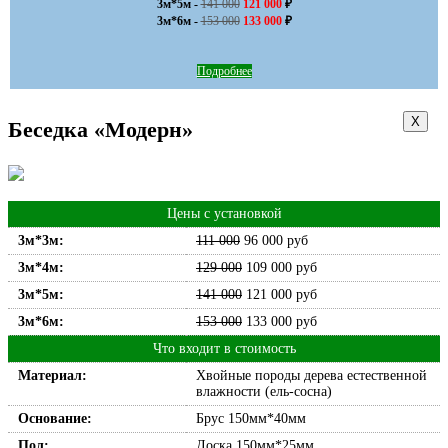
3м*5м - 
141 000
121 000
 ₽

3м*6м - 
153 000
133 000
 ₽
Подробнее
Х
Беседка «Модерн»
Цены с установкой
3м*3м:
111 000
96 000
руб
3м*4м:
129 000
109 000
руб
3м*5м:
141 000
121 000
руб
3м*6м:
153 000
133 000
руб
Что входит в стоимость
Материал:
Хвойные породы дерева естественной
влажности (ель-сосна)
Основание:
Брус 150мм*40мм
Пол:
Доска 150мм*25мм