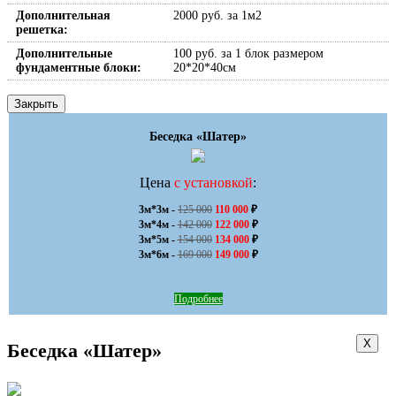
Дополнительная
2000 руб. за 1м2
решетка:
Дополнительные
100 руб. за 1 блок размером
фундаментные блоки:
20*20*40см
Закрыть
Беседка «Шатер»
Цена
с установкой
:
3м*3м - 
125 000
110 000
 ₽

3м*4м - 
142 000
122 000
 ₽

3м*5м - 
154 000
134 000
 ₽

3м*6м - 
169 000
149 000
 ₽
Подробнее
Х
Беседка «Шатер»