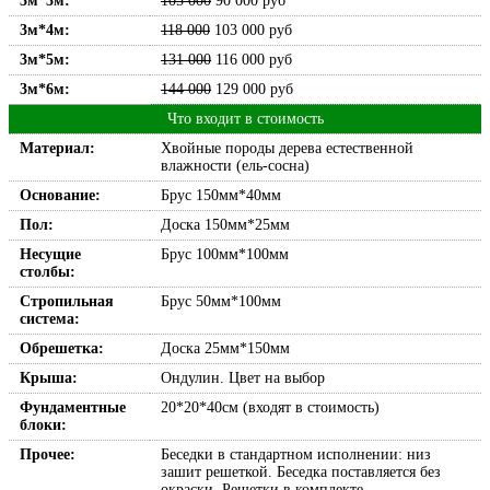
3м*3м:
105 000
90 000
руб
3м*4м:
118 000
103 000
руб
3м*5м:
131 000
116 000
руб
3м*6м:
144 000
129 000
руб
Что входит в стоимость
Материал:
Хвойные породы дерева естественной
влажности (ель-сосна)
Основание:
Брус 150мм*40мм
Пол:
Доска 150мм*25мм
Несущие
Брус 100мм*100мм
столбы:
Стропильная
Брус 50мм*100мм
система:
Обрешетка:
Доска 25мм*150мм
Крыша:
Ондулин. Цвет на выбор
Фундаментные
20*20*40см (входят в стоимость)
блоки:
Прочее:
Беседки в стандартном исполнении: низ
зашит решеткой. Беседка поставляется без
окраски. Решетки в комплекте