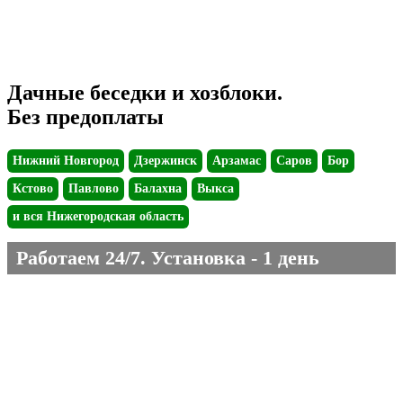
Телефон горячей линии:
+7 (904) 266-42-20
Звоните и мы установим Вам беседку уже завтра!
Дачные беседки и хозблоки.
Без предоплаты
Нижний Новгород
Дзержинск
Арзамас
Саров
Бор
Кстово
Павлово
Балахна
Выкса
и вся Нижегородская область
Работаем 24/7. Установка - 1 день