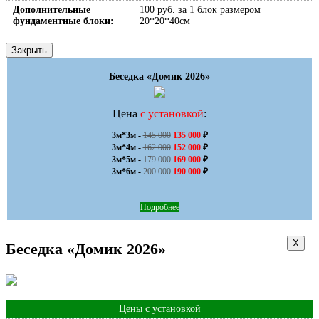
Дополнительные
100 руб. за 1 блок размером
фундаментные блоки:
20*20*40см
Закрыть
Беседка «Домик 2026»
Цена
с установкой
:
3м*3м - 
145 000
135 000
 ₽

3м*4м - 
162 000
152 000
 ₽

3м*5м - 
179 000
169 000
 ₽

3м*6м - 
200 000
190 000
 ₽
Подробнее
Х
Беседка «Домик 2026»
Цены с установкой