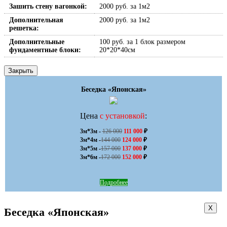
Зашить стену вагонкой:
2000 руб. за 1м2
Дополнительная
2000 руб. за 1м2
решетка:
Дополнительные
100 руб. за 1 блок размером
фундаментные блоки:
20*20*40см
Закрыть
Беседка «Японская»
Цена
с установкой
:
3м*3м - 
126 000
111 000
 ₽

3м*4м -
144 000
124 000
 ₽

3м*5м -
157 000
137 000
 ₽

3м*6м -
172 000
152 000
 ₽
Подробнее
Х
Беседка «Японская»