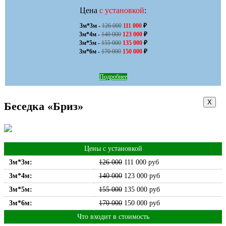
Цена
с установкой
:
3м*3м - 
126 000
111 000
 ₽

3м*4м - 
140 000
123 000
 ₽

3м*5м - 
155 000
135 000
 ₽

3м*6м - 
170 000
150 000
 ₽
Подробнее
Х
Беседка «Бриз»
Цены с установкой
3м*3м:
126 000
111 000
руб
3м*4м:
140 000
123 000
руб
3м*5м:
155 000
135 000
руб
3м*6м:
170 000
150 000
руб
Что входит в стоимость