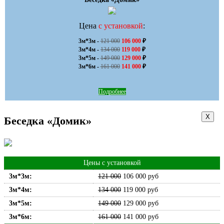
Цена
с установкой
:
3м*3м - 
121 000
106 000
 ₽

3м*4м - 
134 000
119 000
 ₽

3м*5м - 
149 000
129 000
 ₽

3м*6м - 
161 000
141 000
 ₽
Подробнее
Х
Беседка «Домик»
Цены с установкой
3м*3м:
121 000
106 000
руб
3м*4м:
134 000
119 000
руб
3м*5м:
149 000
129 000
руб
3м*6м:
161 000
141 000
руб