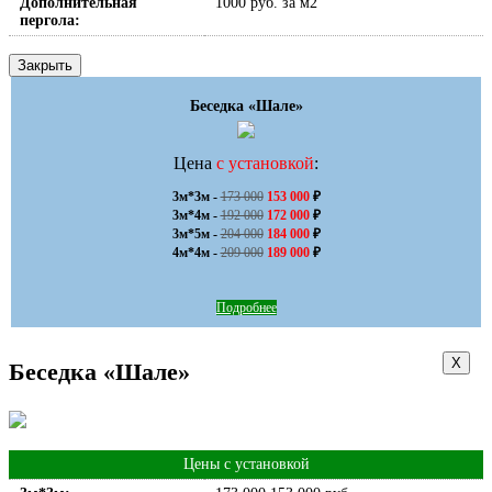
Дополнительная
1000 руб. за м2
пергола:
Закрыть
Беседка «Шале»
Цена
с установкой
:
3м*3м - 
173 000
153 000
 ₽

3м*4м - 
192 000
172 000
 ₽

3м*5м - 
204 000
184 000
 ₽

4м*4м - 
209 000
189 000
 ₽
Подробнее
Х
Беседка «Шале»
Цены с установкой