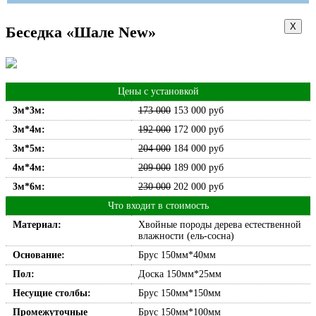
Х
Беседка «Шале New»
Цены с установкой
3м*3м:
173 000
153 000
руб
3м*4м:
192 000
172 000
руб
3м*5м:
204 000
184 000
руб
4м*4м:
209 000
189 000
руб
3м*6м:
230 000
202 000
руб
Что входит в стоимость
Материал:
Хвойные породы дерева естественной
влажности (ель-сосна)
Основание:
Брус 150мм*40мм
Пол:
Доска 150мм*25мм
Несущие столбы:
Брус 150мм*150мм
Промежуточные
Брус 150мм*100мм